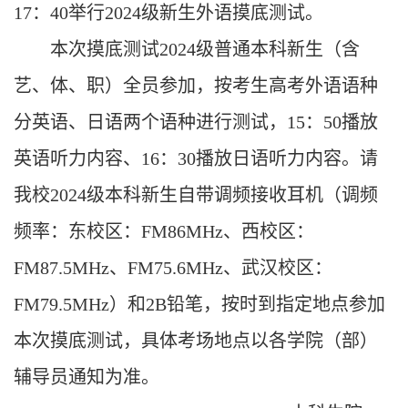
17
：
40
举行
2024
级新生外语摸底测试。
本次摸底测试
2024
级普通本科新生（含
艺、体、职）全员参加，按考生高考外语语种
分英语、日语两个语种进行测试，
15
：
50
播放
英语听力内容、
16
：
30
播放日语听力内容。请
我校
2024
级本科新生自带调频接收耳机（调频
频率：东校区：
FM86MHz
、西校区：
FM87.5MHz
、
FM75.6MHz
、武汉校区：
FM79.5MHz
）和
2B
铅笔，按时到指定地点参加
本次摸底测试，具体考场地点以各学院（部）
辅导员通知为准。